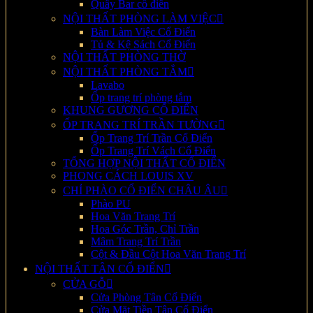
Quầy Bar cổ điển
NỘI THẤT PHÒNG LÀM VIỆC
Bàn Làm Việc Cổ Điển
Tủ & Kệ Sách Cổ Điển
NỘI THẤT PHÒNG THỜ
NỘI THẤT PHÒNG TẮM
Lavabo
Ốp trang trí phòng tắm
KHUNG GƯƠNG CỔ ĐIỂN
ỐP TRANG TRÍ TRẦN TƯỜNG
Ốp Trang Trí Trần Cổ Điển
Ốp Trang Trí Vách Cổ Điển
TỔNG HỢP NỘI THẤT CỔ ĐIỂN
PHONG CÁCH LOUIS XV
CHỈ PHÀO CỔ ĐIỂN CHÂU ÂU
Phào PU
Hoa Văn Trang Trí
Hoa Góc Trần, Chỉ Trần
Mâm Trang Trí Trần
Cột & Đầu Cột Hoa Văn Trang Trí
NỘI THẤT TÂN CỔ ĐIỂN
CỬA GỖ
Cửa Phòng Tân Cổ Điển
Cửa Mặt Tiền Tân Cổ Điển