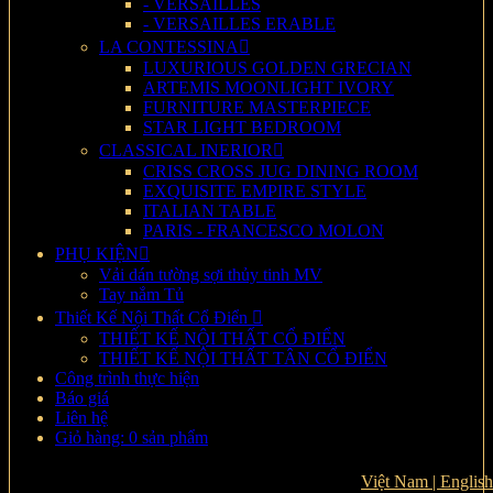
- VERSAILLES
- VERSAILLES ERABLE
LA CONTESSINA
LUXURIOUS GOLDEN GRECIAN
ARTEMIS MOONLIGHT IVORY
FURNITURE MASTERPIECE
STAR LIGHT BEDROOM
CLASSICAL INERIOR
CRISS CROSS JUG DINING ROOM
EXQUISITE EMPIRE STYLE
ITALIAN TABLE
PARIS - FRANCESCO MOLON
PHỤ KIỆN
Vải dán tường sợi thủy tinh MV
Tay nắm Tủ
Thiết Kế Nội Thất Cổ Điển
THIẾT KẾ NỘI THẤT CỔ ĐIỂN
THIẾT KẾ NỘI THẤT TÂN CỔ ĐIỂN
Công trình thực hiện
Báo giá
Liên hệ
Giỏ hàng: 0 sản phẩm
Việt Nam |
English