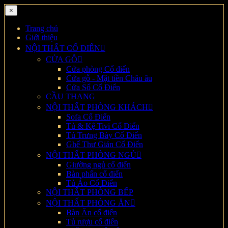
×
Trang chủ
Giới thiệu
NỘI THẤT CỔ ĐIỂN
CỬA GỖ
Cửa phòng Cổ điển
Cửa gỗ - Mặt tiền Châu âu
Cửa Sổ Cổ Điển
CẦU THANG
NỘI THẤT PHÒNG KHÁCH
Sofa Cổ Điển
Tủ & Kệ Tivi Cổ Điển
Tủ Trưng Bày Cổ Điển
Ghế Thư Giản Cổ Điển
NỘI THẤT PHÒNG NGỦ
Giường ngủ cổ điển
Bàn phấn cổ điển
Tủ Áo Cổ Điển
NỘI THẤT PHÒNG BẾP
NỘI THẤT PHÒNG ĂN
Bàn Ăn cổ điển
Tủ rượu cổ điển