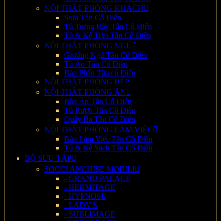
NỘI THẤT PHÒNG KHÁCH
Sofa Tân Cổ Điển
Tủ Trưng Bày Tân Cổ Điển
Tủ & Kệ TiVi Tân Cổ Điển
NỘI THẤT PHÒNG NGỦ
Giường Ngủ Tân Cổ Điển
Tủ Áo Tân Cổ Điển
Bàn Phấn Tân cổ Điển
NỘI THẤT PHÒNG BẾP
NỘI THẤT PHÒNG ĂN
Bàn Ăn Tân Cổ Điển
Tủ Rượu Tân Cổ Điển
Quầy Ba Tân Cồ Điển
NỘI THẤT PHÒNG LÀM VIỆC
Bàn Làm Việc Tân Cổ Điển
Tủ & Kệ Sách Tân Cổ Điển
BỘ SƯU TẬP
SOCCI ANCHISE MOBILI
- GRAND PALACE
- HERMITAGE
- HYPNOSE
- LADY S
- SUBLIMAGE