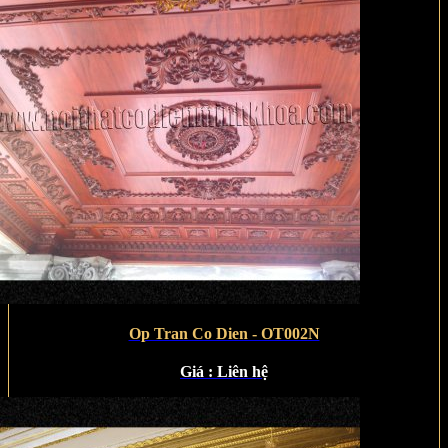
Op Tran Co Dien - OT002N
Giá :
Liên hệ