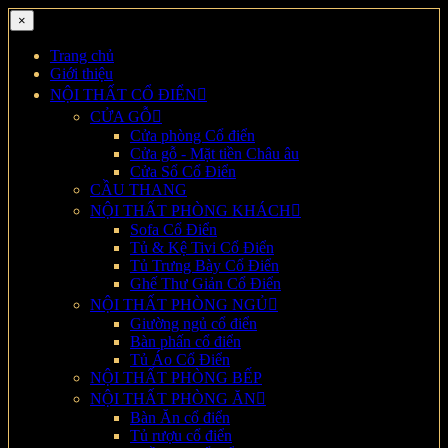
×
Trang chủ
Giới thiệu
NỘI THẤT CỔ ĐIỂN
CỬA GỖ
Cửa phòng Cổ điển
Cửa gỗ - Mặt tiền Châu âu
Cửa Sổ Cổ Điển
CẦU THANG
NỘI THẤT PHÒNG KHÁCH
Sofa Cổ Điển
Tủ & Kệ Tivi Cổ Điển
Tủ Trưng Bày Cổ Điển
Ghế Thư Giản Cổ Điển
NỘI THẤT PHÒNG NGỦ
Giường ngủ cổ điển
Bàn phấn cổ điển
Tủ Áo Cổ Điển
NỘI THẤT PHÒNG BẾP
NỘI THẤT PHÒNG ĂN
Bàn Ăn cổ điển
Tủ rượu cổ điển