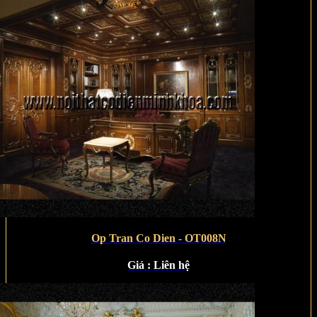
Op Tran Co Dien - OT008N
Giá :
Liên hệ