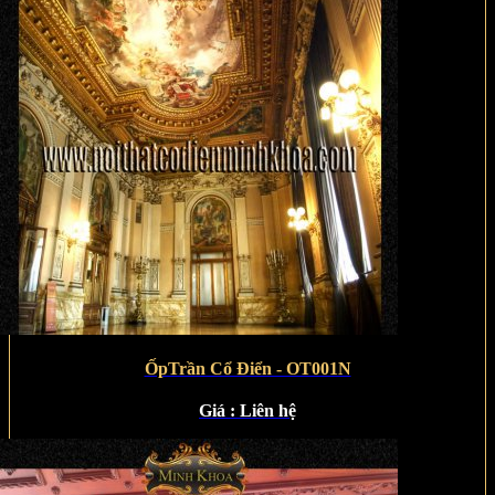
ỐpTrần Cổ Điển - OT001N
Giá :
Liên hệ