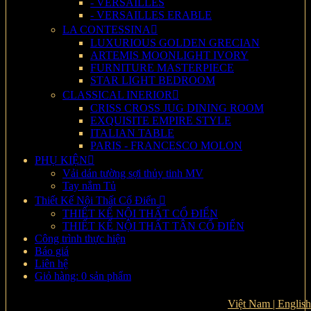
- VERSAILLES
- VERSAILLES ERABLE
LA CONTESSINA
LUXURIOUS GOLDEN GRECIAN
ARTEMIS MOONLIGHT IVORY
FURNITURE MASTERPIECE
STAR LIGHT BEDROOM
CLASSICAL INERIOR
CRISS CROSS JUG DINING ROOM
EXQUISITE EMPIRE STYLE
ITALIAN TABLE
PARIS - FRANCESCO MOLON
PHỤ KIỆN
Vải dán tường sợi thủy tinh MV
Tay nắm Tủ
Thiết Kế Nội Thất Cổ Điển
THIẾT KẾ NỘI THẤT CỔ ĐIỂN
THIẾT KẾ NỘI THẤT TÂN CỔ ĐIỂN
Công trình thực hiện
Báo giá
Liên hệ
Giỏ hàng: 0 sản phẩm
Việt Nam |
English