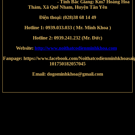
-
Tỉnh Bắc Giang:
Km7 Hoàng Hoa
Thám, Xã Quế Nham, Huyện Tân Yên
Điện thoại:
(028)38 68 14 49
Hotline 1:
0939.033.033
( Mr. Minh Khoa )
Hotline 2:
0939.241.232
(Mr. Đức)
Website:
http://www.noithatcodienminhkhoa.com
Fanpage:
https://www.facebook.com/Noithatcodienminhkhoasai
101750182057045
Email:
dogominhkhoa@gmail.com