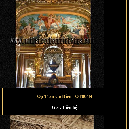
Op Tran Co Dien - OT004N
Giá :
Liên hệ