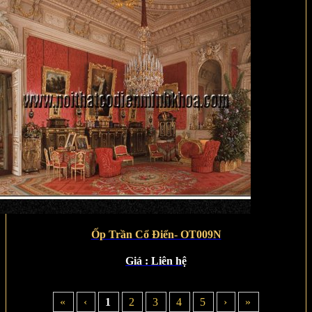
Ốp Trần Cổ Điển- OT009N
Giá :
Liên hệ
«
‹
1
2
3
4
5
›
»