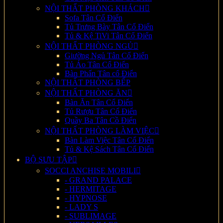
NỘI THẤT PHÒNG KHÁCH
Sofa Tân Cổ Điển
Tủ Trưng Bày Tân Cổ Điển
Tủ & Kệ TiVi Tân Cổ Điển
NỘI THẤT PHÒNG NGỦ
Giường Ngủ Tân Cổ Điển
Tủ Áo Tân Cổ Điển
Bàn Phấn Tân cổ Điển
NỘI THẤT PHÒNG BẾP
NỘI THẤT PHÒNG ĂN
Bàn Ăn Tân Cổ Điển
Tủ Rượu Tân Cổ Điển
Quầy Ba Tân Cồ Điển
NỘI THẤT PHÒNG LÀM VIỆC
Bàn Làm Việc Tân Cổ Điển
Tủ & Kệ Sách Tân Cổ Điển
BỘ SƯU TẬP
SOCCI ANCHISE MOBILI
- GRAND PALACE
- HERMITAGE
- HYPNOSE
- LADY S
- SUBLIMAGE