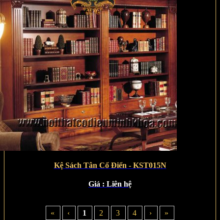
Kệ Sách Tân Cổ Điển - KST015N
Giá :
Liên hệ
«
‹
1
2
3
4
›
»