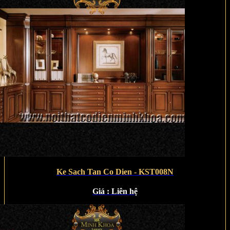
Ke Sach Tan Co Dien - KST008N
Giá :
Liên hệ