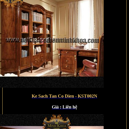
Ke Sach Tan Co Dien - KST002N
Giá :
Liên hệ