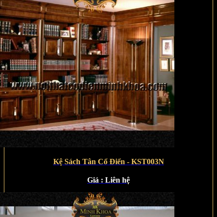
Kệ Sách Tân Cổ Điển - KST003N
Giá :
Liên hệ