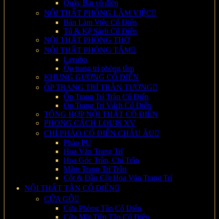
Quầy Bar cổ điển
NỘI THẤT PHÒNG LÀM VIỆC
Bàn Làm Việc Cổ Điển
Tủ & Kệ Sách Cổ Điển
NỘI THẤT PHÒNG THỜ
NỘI THẤT PHÒNG TẮM
Lavabo
Ốp trang trí phòng tắm
KHUNG GƯƠNG CỔ ĐIỂN
ỐP TRANG TRÍ TRẦN TƯỜNG
Ốp Trang Trí Trần Cổ Điển
Ốp Trang Trí Vách Cổ Điển
TỔNG HỢP NỘI THẤT CỔ ĐIỂN
PHONG CÁCH LOUIS XV
CHỈ PHÀO CỔ ĐIỂN CHÂU ÂU
Phào PU
Hoa Văn Trang Trí
Hoa Góc Trần, Chỉ Trần
Mâm Trang Trí Trần
Cột & Đầu Cột Hoa Văn Trang Trí
NỘI THẤT TÂN CỔ ĐIỂN
CỬA GỖ
Cửa Phòng Tân Cổ Điển
Cửa Mặt Tiền Tân Cổ Điển