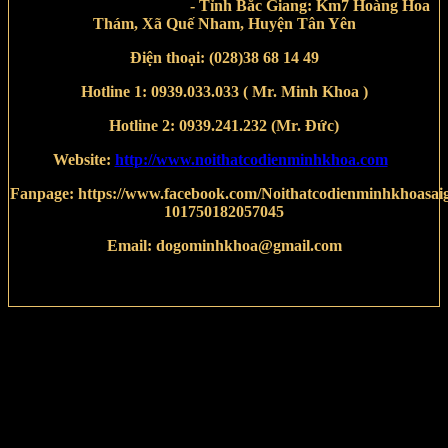
-
Tỉnh Bắc Giang:
Km7 Hoàng Hoa
Thám, Xã Quế Nham, Huyện Tân Yên
Điện thoại:
(028)38 68 14 49
Hotline 1:
0939.033.033
( Mr. Minh Khoa )
Hotline 2:
0939.241.232
(Mr. Đức)
Website:
http://www.noithatcodienminhkhoa.com
Fanpage:
https://www.facebook.com/Noithatcodienminhkhoasai
101750182057045
Email:
dogominhkhoa@gmail.com