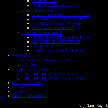
- VERSAILLES
- VERSAILLES ERABLE
LA CONTESSINA
LUXURIOUS GOLDEN GRECIAN
ARTEMIS MOONLIGHT IVORY
FURNITURE MASTERPIECE
STAR LIGHT BEDROOM
CLASSICAL INERIOR
CRISS CROSS JUG DINING ROOM
EXQUISITE EMPIRE STYLE
ITALIAN TABLE
PARIS - FRANCESCO MOLON
PHỤ KIỆN
Vải dán tường sợi thủy tinh MV
Tay nắm Tủ
Thiết Kế Nội Thất Cổ Điển
THIẾT KẾ NỘI THẤT CỔ ĐIỂN
THIẾT KẾ NỘI THẤT TÂN CỔ ĐIỂN
Công trình thực hiện
Báo giá
Liên hệ
Giỏ hàng: 0 sản phẩm
Việt Nam |
English