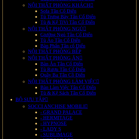
NỘI THẤT PHÒNG KHÁCH
Sofa Tân Cổ Điển
Tủ Trưng Bày Tân Cổ Điển
Tủ & Kệ TiVi Tân Cổ Điển
NỘI THẤT PHÒNG NGỦ
Giường Ngủ Tân Cổ Điển
Tủ Áo Tân Cổ Điển
Bàn Phấn Tân cổ Điển
NỘI THẤT PHÒNG BẾP
NỘI THẤT PHÒNG ĂN
Bàn Ăn Tân Cổ Điển
Tủ Rượu Tân Cổ Điển
Quầy Ba Tân Cồ Điển
NỘI THẤT PHÒNG LÀM VIỆC
Bàn Làm Việc Tân Cổ Điển
Tủ & Kệ Sách Tân Cổ Điển
BỘ SƯU TẬP
SOCCI ANCHISE MOBILI
- GRAND PALACE
- HERMITAGE
- HYPNOSE
- LADY S
- SUBLIMAGE