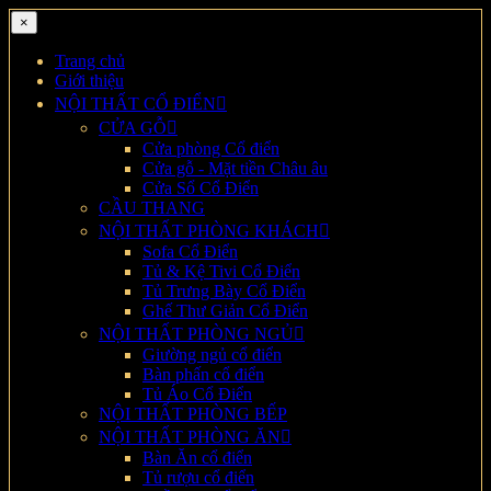
×
Trang chủ
Giới thiệu
NỘI THẤT CỔ ĐIỂN
CỬA GỖ
Cửa phòng Cổ điển
Cửa gỗ - Mặt tiền Châu âu
Cửa Sổ Cổ Điển
CẦU THANG
NỘI THẤT PHÒNG KHÁCH
Sofa Cổ Điển
Tủ & Kệ Tivi Cổ Điển
Tủ Trưng Bày Cổ Điển
Ghế Thư Giản Cổ Điển
NỘI THẤT PHÒNG NGỦ
Giường ngủ cổ điển
Bàn phấn cổ điển
Tủ Áo Cổ Điển
NỘI THẤT PHÒNG BẾP
NỘI THẤT PHÒNG ĂN
Bàn Ăn cổ điển
Tủ rượu cổ điển